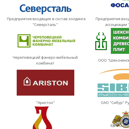
Предприятия входящие в состав холдинга
Предприятия вход
"Северсталь"
ассоциации 
Череповецкий фанеро-мебельный
ООО "Шекснинс
комбинат
"Аристон"
ОАО "Сибур" Р